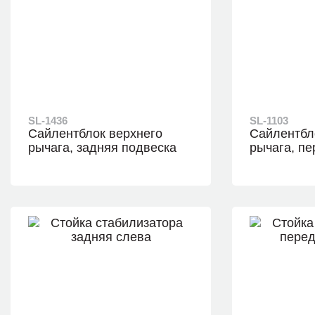
SL-1436
SL-1103
Сайлентблок верхнего
Сайлентбл
рычага, задняя подвеска
рычага, п