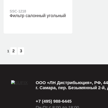
SSC-1218
Фильтр салонный угольный
SD-1138
SK-2853
Рулевая тяга, слева/
Втулка ста
справа
передней 
2
3
1
ООО «ЛН Дистрибьюция», РФ, 44
г. Самара, пер. Безымянный 2-й, д
+7 (495) 988-6445
Пн-Пт с 8:00 до 18:00