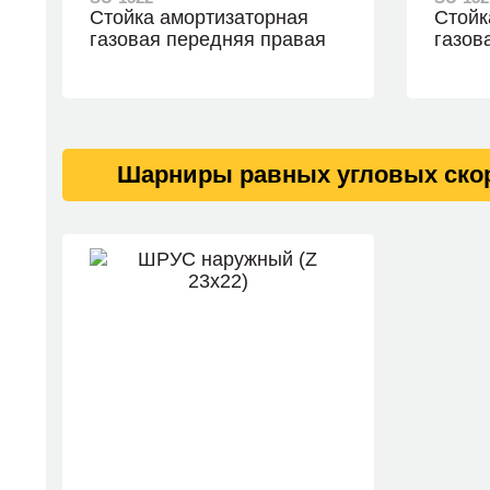
Стойка амортизаторная
Стойк
газовая передняя правая
газов
Шарниры равных угловых ско