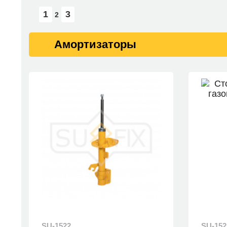
1
3
2
Амортизаторы
SU-1522
SU-152