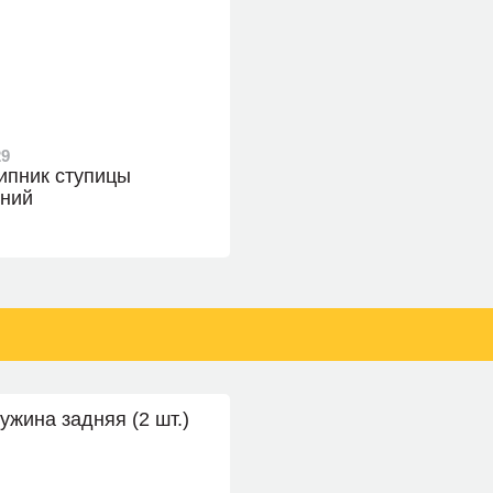
29
пник ступицы
ний