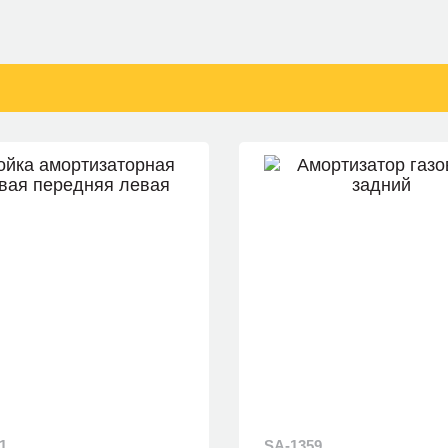
1
SA-1359