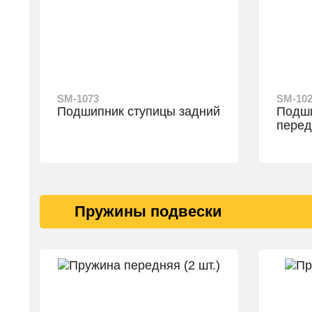
SM-1073
SM-10
Подшипник ступицы задний
Подши
перед
Пружины подвески