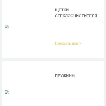
16100-09140
TOYOTA
16100-09141
TOYOTA
ЩЕТКИ
16100-0J010
TOYOTA
СТЕКЛООЧИСТИТЕЛЯ
16100-0J011
TOYOTA
16100-23030
TOYOTA
16100-29125
TOYOTA
506708
VALEO
WP-1286
ZEKKERT
Показать все >
ПРУЖИНЫ