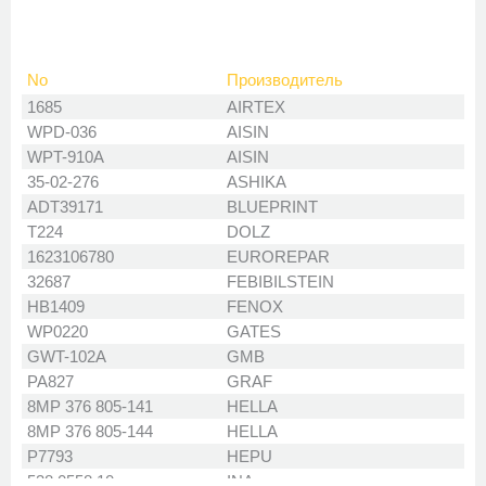
No
Производитель
1685
AIRTEX
WPD-036
AISIN
WPT-910A
AISIN
35-02-276
ASHIKA
ADT39171
BLUEPRINT
T224
DOLZ
1623106780
EUROREPAR
32687
FEBIBILSTEIN
HB1409
FENOX
WP0220
GATES
GWT-102A
GMB
PA827
GRAF
8MP 376 805-141
HELLA
8MP 376 805-144
HELLA
P7793
HEPU
538 0558 10
INA