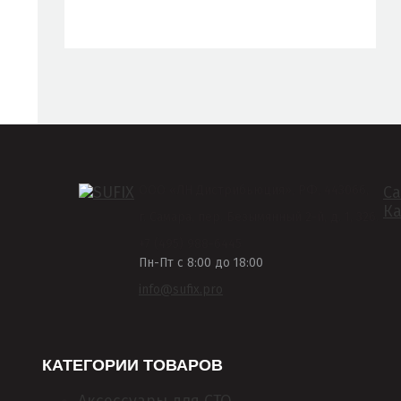
GIE37607
6206MC
AVX10 X 650
10AV0650
537 0225 20
ООО «ЛН Дистрибьюция», РФ, 443066,
Са
RRB2125PG
Ка
г. Самара, пер. Безымянный 2-й, д. 1, 326.
ZZS0-18-381
+7 (495) 988-6445
Пн-Пт с 8:00 до 18:00
AVX10X650
info@sufix.pro
052 010 0650
AD14040
КАТЕГОРИИ ТОВАРОВ
AD14095