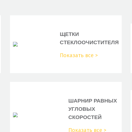
CITROENPEUGEOT
CONTINENTAL
DAYCO
ЩЕТКИ
СТЕКЛООЧИСТИТЕЛЯ
DAYCO
Показать все >
EUROREPAR
FIAT
FIAT
FIAT
ШАРНИР РАВНЫХ
FIAT
УГЛОВЫХ
FIAT
СКОРОСТЕЙ
FIAT
Показать все >