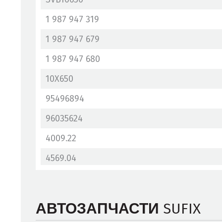
1 987 947 319
1 987 947 679
1 987 947 680
10X650
95496894
96035624
4009.22
4569.04
4569.08
4569.18
SUFIX
АВТОЗАПЧАСТИ
5749.04