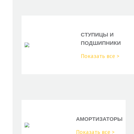
5749.05
AVX10X650
10A0650C
СТУПИЦЫ И
ПОДШИПНИКИ
10A0653C
Показать все >
1606331380
2175808
7611334
7776570
60523210
71739908
АМОРТИЗАТОРЫ
117022383400
Показать все >