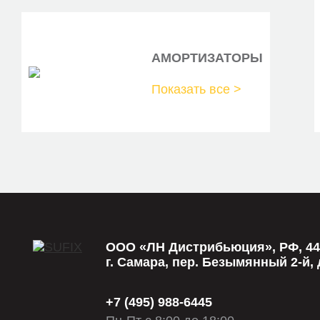
MH 014377
REC12.5X655
АМОРТИЗАТОРЫ
AVX13x655
Показать все >
AVX13X655
09 21 130 642
ST-540-0025
VKMV 13AVx655
CA13AV655
01-30655-SX
ООО «ЛН Дистрибьюция», РФ, 44
г. Самара, пер. Безымянный 2-й, д
TFA1001
KR-13X655
+7 (495) 988-6445