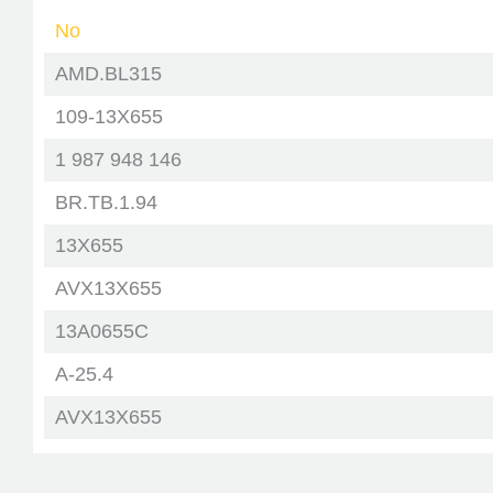
No
AMD.BL315
109-13X655
1 987 948 146
BR.TB.1.94
13X655
AVX13X655
13A0655C
A-25.4
AVX13X655
BV13x675