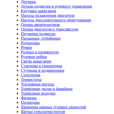
Датчики
Детали подвески и рулевого управления
Катушки зажигания
Насосы охлаждения двигателя
Насосы дополнительного оборудования
Опоры амортизаторов
Опоры двигателя и трансмиссии
Пружины подвески
Пыльники, отбойники
Радиаторы
Ремни
Ролики и натяжители
Рулевые рейки
Свечи зажигания
Стартеры и генераторы
Ступицы и подшипники
Сцепления
Термостаты
Топливные насосы
Тормозные диски и барабаны
Тормозные колодки
Фильтры
Цилиндры
Шарниры равных угловых скоростей
Щетки стеклоочистителя