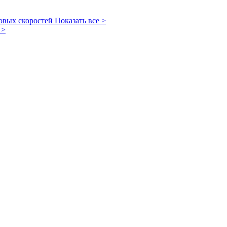
овых скоростей
Показать все >
 >