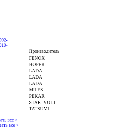
002-
010-
Производитель
FENOX
HOFER
LADA
LADA
LADA
MILES
PEKAR
STARTVOLT
TATSUMI
ать все >
зать все >