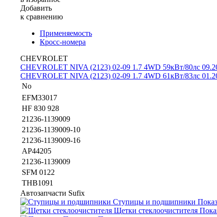
Добавить
к сравнению
Применяемость
Кросс-номера
CHEVROLET
CHEVROLET NIVA (2123) 02-09
1.7 4WD 59кВт/80лс 09.2
CHEVROLET NIVA (2123) 02-09
1.7 4WD 61кВт/83лс 01.2
No
EFM33017
HF 830 928
21236-1139009
21236-1139009-10
21236-1139009-16
AP44205
21236-1139009
SFM 0122
THB1091
Автозапчасти
Sufix
Ступицы и подшипники
Показ
Щетки стеклоочистителя
Пока