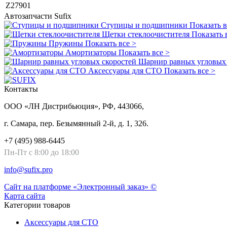
Z27901
Автозапчасти
Sufix
Ступицы и подшипники
Показать в
Щетки стеклоочистителя
Показать 
Пружины
Показать все >
Амортизаторы
Показать все >
Шарнир равных угловых 
Аксессуары для СТО
Показать все >
Контакты
ООО «ЛН Дистрибьюция», РФ, 443066,
г. Самара, пер. Безымянный 2-й, д. 1, 326.
+7 (495) 988-6445
Пн-Пт с 8:00 до 18:00
info@sufix.pro
Сайт на платформе «Электронный заказ» ©
Карта сайта
Категории товаров
Аксессуары для СТО