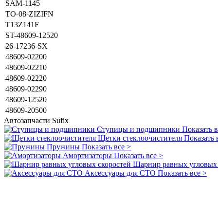
SAM-1145
TO-08-ZIZIFN
T13Z141F
ST-48609-12520
26-17236-SX
48609-02200
48609-02210
48609-02220
48609-02290
48609-12520
48609-20500
Автозапчасти
Sufix
Ступицы и подшипники
Показать в
Щетки стеклоочистителя
Показать 
Пружины
Показать все >
Амортизаторы
Показать все >
Шарнир равных угловых 
Аксессуары для СТО
Показать все >