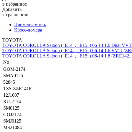
в избранное
Добавить
к сравнению
Применяемость
Кросс-номера
TOYOTA
TOYOTA COROLLA Saloon (_E14_, _E15_) 06-14
1.6 Dual VVT
TOYOTA COROLLA Saloon (_E14_, _E15_) 06-14
1.6 VVTi (ZR
TOYOTA COROLLA Saloon (_E14_, _E15_) 06-14
1.8 (ZRE142,
No
GOM-2174
SMA0125
52845
TSS-ZZE141F
12J1007
RU-2174
SM0125
GOJ2174
SMJ0125
MS21084