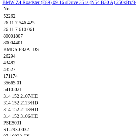
BMW Z4 Roadster (E89) 09-16
sDrive 35 is (N54 B30 A) 250кВт/3
No
52262
26 11 7 546 425
26 11 7 610 061
80001807
80004401
BMDS-F32ATDS
26294
43482
43527
171174
35665 01
5410-021
314 152 2107/HD
314 152 2113/HD
314 152 2118/HD
314 152 3106/HD
PSE5031
ST-293-0032