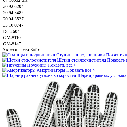
07-10032-SX
20 92 6294
20 94 3482
20 94 3527
33 10 0747
RC 2604
GM-8110
GM-8147
Автозапчасти
Sufix
Ступицы и подшипники
Показать в
Щетки стеклоочистителя
Показать 
Пружины
Показать все >
Амортизаторы
Показать все >
Шарнир равных угловых 