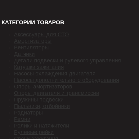
КАТЕГОРИИ ТОВАРОВ
Аксессуары для СТО
Амортизаторы
Вентиляторы
Датчики
Детали подвески и рулевого управления
Катушки зажигания
Насосы охлаждения двигателя
Насосы дополнительного оборудования
Опоры амортизаторов
Опоры двигателя и трансмиссии
Пружины подвески
Пыльники, отбойники
Радиаторы
Ремни
Ролики и натяжители
Рулевые рейки
Свечи зажигания