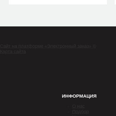
INA
KRAUF
KRAUF
KRAUF
MEYLE
Сайт на платформе «Электронный заказ» ©
MILES
Карта сайта
OPTIMAL
PATRON
RUVILLE
SKF
ИНФОРМАЦИЯ
SNR
О нас
Подбор
STELLOX