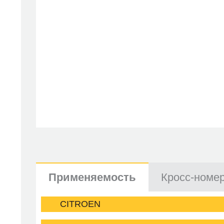
Применяемость
Кросс-номе
CITROEN