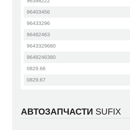
96398222
96403456
96433296
96482463
9643329680
9648246380
0829.66
0829.67
0829.76
0829.77
АВТОЗАПЧАСТИ
SUFIX
0829.92
0829.93