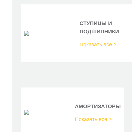
0829.96
0829.97
СТУПИЦЫ И
0829.A7
ПОДШИПНИКИ
V55949
Показать все >
ATB1014
19325
9400829669
9400829929
9400829969
АМОРТИЗАТОРЫ
T43022
Показать все >
GTB0220