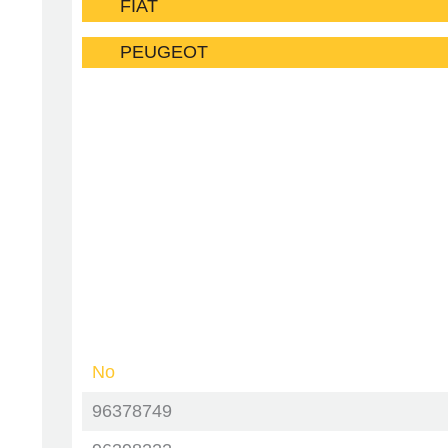
FIAT
PEUGEOT
No
96378749