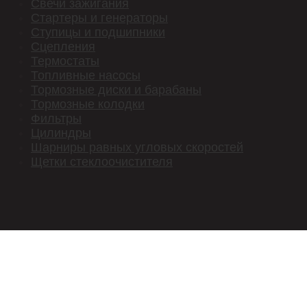
Свечи зажигания
Стартеры и генераторы
Ступицы и подшипники
Сцепления
Термостаты
Топливные насосы
Тормозные диски и барабаны
Тормозные колодки
Фильтры
Цилиндры
Шарниры равных угловых скоростей
Щетки стеклоочистителя