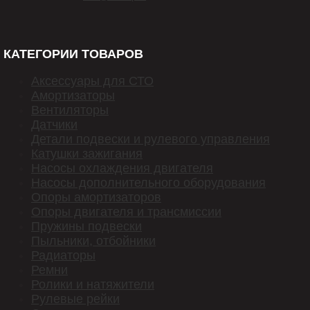
КАТЕГОРИИ ТОВАРОВ
Аксессуары для СТО
Амортизаторы
Вентиляторы
Датчики
Детали подвески и рулевого управления
Катушки зажигания
Насосы охлаждения двигателя
Насосы дополнительного оборудования
Опоры амортизаторов
Опоры двигателя и трансмиссии
Пружины подвески
Пыльники, отбойники
Радиаторы
Ремни
Ролики и натяжители
Рулевые рейки