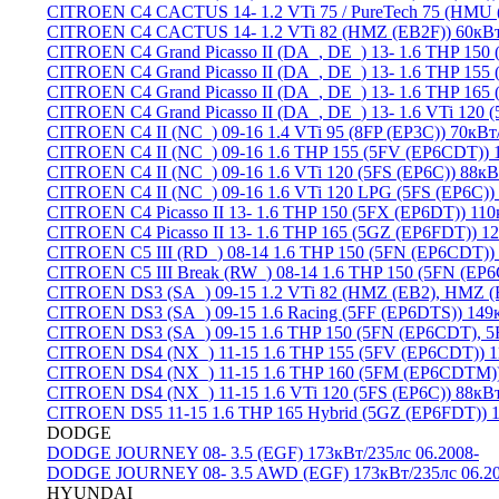
CITROEN C4 CACTUS 14-
1.2 VTi 75 / PureTech 75 (HM
CITROEN C4 CACTUS 14-
1.2 VTi 82 (HMZ (EB2F)) 60кВт
CITROEN C4 Grand Picasso II (DA_, DE_) 13-
1.6 THP 150 
CITROEN C4 Grand Picasso II (DA_, DE_) 13-
1.6 THP 155 
CITROEN C4 Grand Picasso II (DA_, DE_) 13-
1.6 THP 165 
CITROEN C4 Grand Picasso II (DA_, DE_) 13-
1.6 VTi 120 
CITROEN C4 II (NC_) 09-16
1.4 VTi 95 (8FP (EP3C)) 70кВт
CITROEN C4 II (NC_) 09-16
1.6 THP 155 (5FV (EP6CDT)) 1
CITROEN C4 II (NC_) 09-16
1.6 VTi 120 (5FS (EP6C)) 88кВ
CITROEN C4 II (NC_) 09-16
1.6 VTi 120 LPG (5FS (EP6C))
CITROEN C4 Picasso II 13-
1.6 THP 150 (5FX (EP6DT)) 110
CITROEN C4 Picasso II 13-
1.6 THP 165 (5GZ (EP6FDT)) 12
CITROEN C5 III (RD_) 08-14
1.6 THP 150 (5FN (EP6CDT)) 
CITROEN C5 III Break (RW_) 08-14
1.6 THP 150 (5FN (EP6
CITROEN DS3 (SA_) 09-15
1.2 VTi 82 (HMZ (EB2), HMZ (
CITROEN DS3 (SA_) 09-15
1.6 Racing (5FF (EP6DTS)) 149
CITROEN DS3 (SA_) 09-15
1.6 THP 150 (5FN (EP6CDT), 5
CITROEN DS4 (NX_) 11-15
1.6 THP 155 (5FV (EP6CDT)) 1
CITROEN DS4 (NX_) 11-15
1.6 THP 160 (5FM (EP6CDTM))
CITROEN DS4 (NX_) 11-15
1.6 VTi 120 (5FS (EP6C)) 88кВ
CITROEN DS5 11-15
1.6 THP 165 Hybrid (5GZ (EP6FDT)) 1
DODGE
DODGE JOURNEY 08-
3.5 (EGF) 173кВт/235лс 06.2008-
DODGE JOURNEY 08-
3.5 AWD (EGF) 173кВт/235лс 06.2
HYUNDAI