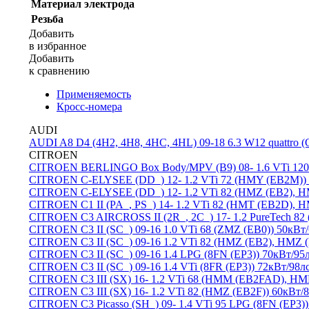
Материал электрода
Резьба
Добавить
в избранное
Добавить
к сравнению
Применяемость
Кросс-номера
AUDI
AUDI A8 D4 (4H2, 4H8, 4HC, 4HL) 09-18
6.3 W12 quattro 
CITROEN
CITROEN BERLINGO Box Body/MPV (B9) 08-
1.6 VTi 12
CITROEN C-ELYSEE (DD_) 12-
1.2 VTi 72 (HMY (EB2M)) 
CITROEN C-ELYSEE (DD_) 12-
1.2 VTi 82 (HMZ (EB2), H
CITROEN C1 II (PA_, PS_) 14-
1.2 VTi 82 (HMT (EB2D), H
CITROEN C3 AIRCROSS II (2R_, 2C_) 17-
1.2 PureTech 8
CITROEN C3 II (SC_) 09-16
1.0 VTi 68 (ZMZ (EB0)) 50кВт/
CITROEN C3 II (SC_) 09-16
1.2 VTi 82 (HMZ (EB2), HMZ (
CITROEN C3 II (SC_) 09-16
1.4 LPG (8FN (EP3)) 70кВт/95л
CITROEN C3 II (SC_) 09-16
1.4 VTi (8FR (EP3)) 72кВт/98лс
CITROEN C3 III (SX) 16-
1.2 VTi 68 (HMM (EB2FAD), HMP
CITROEN C3 III (SX) 16-
1.2 VTi 82 (HMZ (EB2F)) 60кВт/8
CITROEN C3 Picasso (SH_) 09-
1.4 VTi 95 LPG (8FN (EP3))