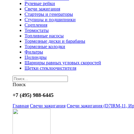
Рулевые рейки
Свечи зажигания
Стартеры и генераторы
Ступицы и подшипники
Сцепления
Термостаты
Топливные насосы
Тормозные диски и барабаны
Тормозные колодки
Фильтры
Цилиндры
Шарниры равных угловых скоростей
Щетки стеклоочистителя
Поиск
+7 (495) 988-6445
Главная
Свечи зажигания
Свечи зажигания (D7IRM-11, И