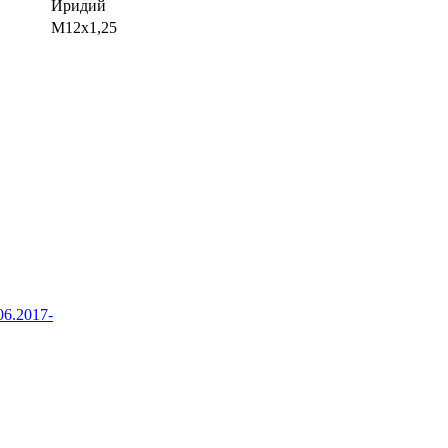
Иридий
M12x1,25
6.2017-