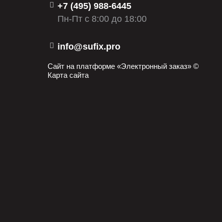
269910
+7 (495) 988-6445
Пн-Пт с 8:00 до 18:00
HCCA-147
HCCA-A019
info@sufix.pro
PRA-101
Сайт на платформе «Электронный заказ» ©
Карта сайта
PDR1010
SD1087
SD1095
ST-58411-0U000
6026-4715-SX
33 10 6408
94046700
TF 0841s