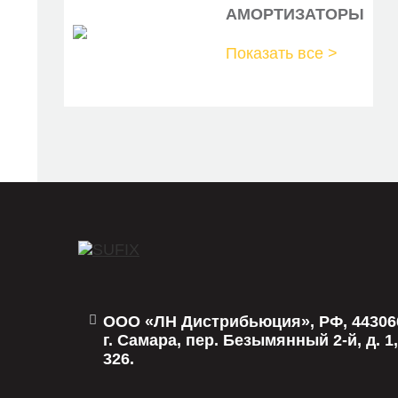
АМОРТИЗАТОРЫ
BD-3376
Показать все >
KD9013
BDZ1176BD
MBD050062
M1900918
3070-077
MBD415
DN1509
N3400524
ООО «ЛН Дистрибьюция», РФ, 44306
N3400531
г. Самара, пер. Безымянный 2-й, д. 1,
326.
253513