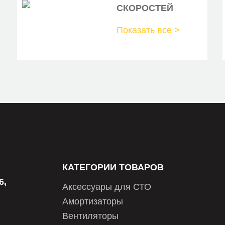
СКОРОСТЕЙ
KAVOPARTS
Показать все >
KORTEX
KRAUF
MANDO
MARSHALL
METACO
MINTEX
NIBK
КАТЕГОРИИ ТОВАРОВ
NIPPARTS
6,
Аксессуары для СТО
NIPPARTS
Амортизаторы
NK
Вентиляторы