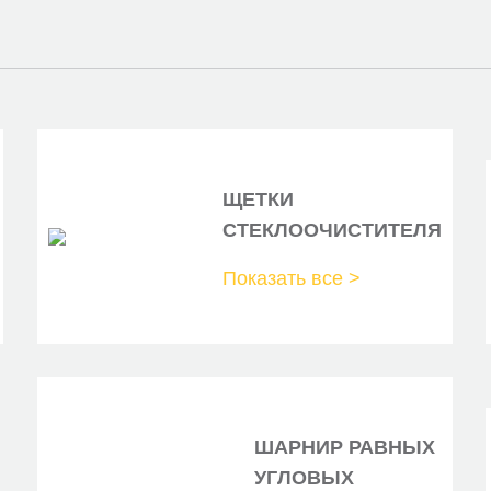
DELPHI
FEBIBILSTEIN
FENOX
GANZ
HELLA
ЩЕТКИ
HOFER
СТЕКЛООЧИСТИТЕЛЯ
HYUNDAIKIA
Показать все >
HYUNDAIKIA
JAPANPARTS
JAPANPARTS
JAPKO
ШАРНИР РАВНЫХ
УГЛОВЫХ
JAPKO