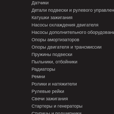
NK
Датчики
Детали подвески и рулевого управле
PARTSMALL
Катушки зажигания
PARTSMALL
Насосы охлаждения двигателя
PARTSMALL
Насосы дополнительного оборудован
Опоры амортизаторов
PATRON
Опоры двигателя и трансмиссии
SANGSIN
Пружины подвески
SANGSIN
Пыльники, отбойники
Радиаторы
SAT
Ремни
STELLOX
Ролики и натяжители
Рулевые рейки
SWAG
Свечи зажигания
TEXTAR
Стартеры и генераторы
TRIALLI
Ступицы и подшипники