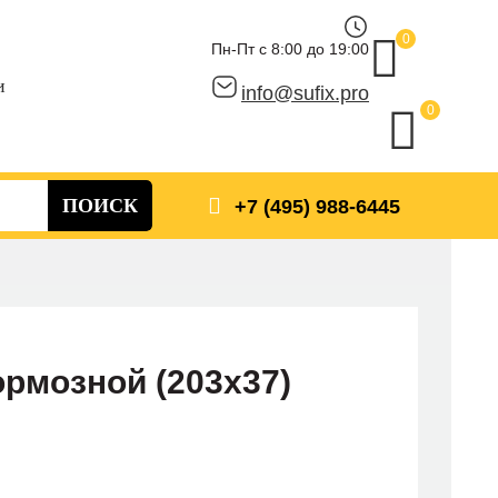
0
Пн-Пт с 8:00 до 19:00
и
info@sufix.pro
0
ПОИСК
+7 (495) 988-6445
рмозной (203x37)