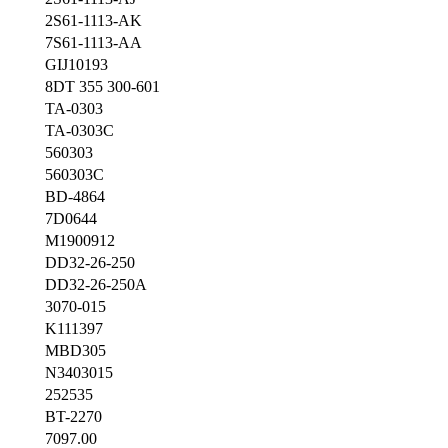
2S61-1113-AK
7S61-1113-AA
GIJ10193
8DT 355 300-601
TA-0303
TA-0303C
560303
560303C
BD-4864
7D0644
M1900912
DD32-26-250
DD32-26-250A
3070-015
K111397
MBD305
N3403015
252535
BT-2270
7097.00