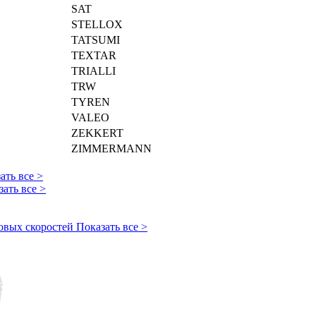
SAT
STELLOX
TATSUMI
TEXTAR
TRIALLI
TRW
TYREN
VALEO
ZEKKERT
ZIMMERMANN
ать все >
зать все >
овых скоростей
Показать все >