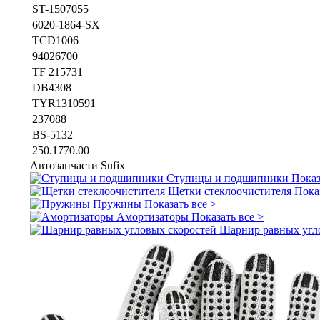
ST-1507055
6020-1864-SX
TCD1006
94026700
TF 215731
DB4308
TYR1310591
237088
BS-5132
250.1770.00
Автозапчасти
Sufix
Ступицы и подшипники
Показ
Щетки стеклоочистителя
Пока
Пружины
Показать все >
Амортизаторы
Показать все >
Шарнир равных угл