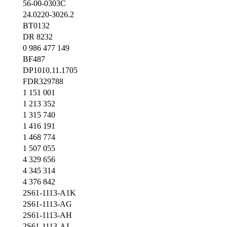
56-00-0303C
24.0220-3026.2
BT0132
DR 8232
0 986 477 149
BF487
DP1010.11.1705
FDR329788
1 151 001
1 213 352
1 315 740
1 416 191
1 468 774
1 507 055
4 329 656
4 345 314
4 376 842
2S61-1113-A1K
2S61-1113-AG
2S61-1113-AH
2S61-1113-AJ