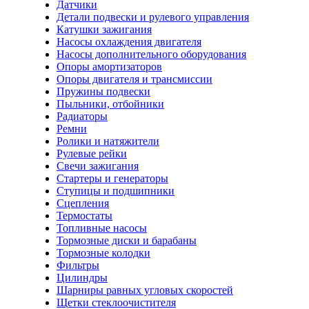
Датчики
Детали подвески и рулевого управления
Катушки зажигания
Насосы охлаждения двигателя
Насосы дополнительного оборудования
Опоры амортизаторов
Опоры двигателя и трансмиссии
Пружины подвески
Пыльники, отбойники
Радиаторы
Ремни
Ролики и натяжители
Рулевые рейки
Свечи зажигания
Стартеры и генераторы
Ступицы и подшипники
Сцепления
Термостаты
Топливные насосы
Тормозные диски и барабаны
Тормозные колодки
Фильтры
Цилиндры
Шарниры равных угловых скоростей
Щетки стеклоочистителя