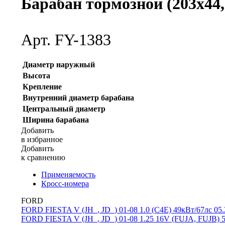
Барабан тормозной (203x44,
Арт. FY-1383
Диаметр наружный
Высота
Крепление
Внутренний диаметр барабана
Центральный диаметр
Ширина барабана
Добавить
в избранное
Добавить
к сравнению
Применяемость
Кросс-номера
FORD
FORD FIESTA V (JH_, JD_) 01-08
1.0 (C4E) 49кВт/67лс 05
FORD FIESTA V (JH_, JD_) 01-08
1.25 16V (FUJA, FUJB) 5