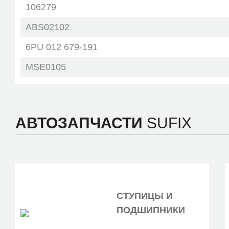
106279
ABS02102
6PU 012 679-191
MSE0105
16-14 899 0042
AB-EU662
АВТОЗАПЧАСТИ
SUFIX
ABS52059
47 90 058 46R
47 90 087 77R
VS-ABS 0905
СТУПИЦЫ И
06-65782-SX
ПОДШИПНИКИ
60 10 6279