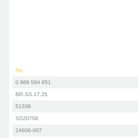
No
0 986 594 651
BR.SS.17.25
51338
SS20758
24606-007