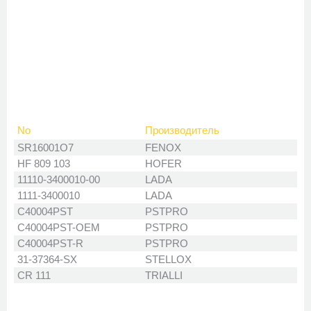
No
Производитель
SR16001O7
FENOX
HF 809 103
HOFER
11110-3400010-00
LADA
1111-3400010
LADA
C40004PST
PSTPRO
C40004PST-OEM
PSTPRO
C40004PST-R
PSTPRO
31-37364-SX
STELLOX
CR 111
TRIALLI