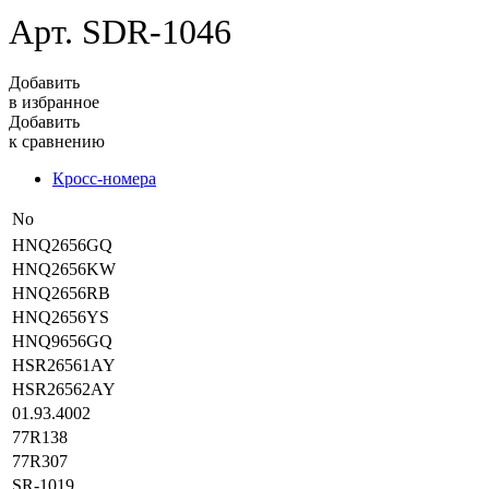
Арт. SDR-1046
Добавить
в избранное
Добавить
к сравнению
Кросс-номера
No
HNQ2656GQ
HNQ2656KW
HNQ2656RB
HNQ2656YS
HNQ9656GQ
HSR26561AY
HSR26562AY
01.93.4002
77R138
77R307
SR-1019