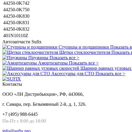
44250-0K742
44250-0K750
44250-0K830
44250-0K831
44250-0K832
401N10110Z
Автозапчасти
Sufix
Ступицы и подшипники
Показать в
Щетки стеклоочистителя
Показать 
Пружины
Показать все >
Амортизаторы
Показать все >
Шарнир равных угловых 
Аксессуары для СТО
Показать все >
Контакты
ООО «ЛН Дистрибьюция», РФ, 443066,
г. Самара, пер. Безымянный 2-й, д. 1, 326.
+7 (495) 988-6445
Пн-Пт с 8:00 до 18:00
info@sufix.pro