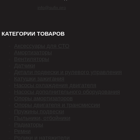
info@sufix.pro
КАТЕГОРИИ ТОВАРОВ
Аксессуары для СТО
Амортизаторы
Вентиляторы
Датчики
Детали подвески и рулевого управления
Катушки зажигания
Насосы охлаждения двигателя
Насосы дополнительного оборудования
Опоры амортизаторов
Опоры двигателя и трансмиссии
Пружины подвески
Пыльники, отбойники
Радиаторы
Ремни
Ролики и натяжители