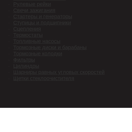
Рулевые рейки
Свечи зажигания
Стартеры и генераторы
Ступицы и подшипники
Сцепления
Термостаты
Топливные насосы
Тормозные диски и барабаны
Тормозные колодки
Фильтры
Цилиндры
Шарниры равных угловых скоростей
Щетки стеклоочистителя