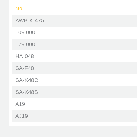
No
FIAT
AWB-K-475
FORD
109 000
GREAT WALL
179 000
HAVAL
HA-048
HONDA
SA-F48
HYUNDAI
SA-X48C
SA-X48S
INFINITI
A19
JAGUAR
AJ19
JEEP
F19R
KIA