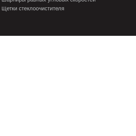
3 397 118 909
Щетки стеклоочистителя
3 397 118 990
3 397 118 993
465S
480S
480U
481S
488S
48C
503S
533S
584S