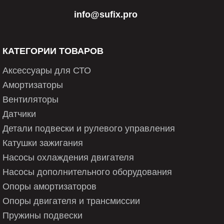
3 397 004 582
info@sufix.pro
3 397 004 669
3 397 004 759
КАТЕГОРИИ ТОВАРОВ
3 397 005 177
Аксессуары для СТО
3 397 007 035
Амортизаторы
Вентиляторы
3 397 007 036
Датчики
3 397 007 040
Детали подвески и рулевого управления
3 397 007 165
Катушки зажигания
Насосы охлаждения двигателя
3 397 008 055
Насосы дополнительного оборудования
3 397 008 533
Опоры амортизаторов
3 397 110 298
Опоры двигателя и трансмиссии
Пружины подвески
3 397 118 306