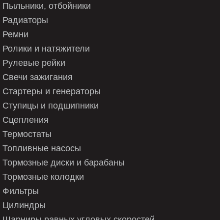
Пыльники, отбойники
3 397 118 405
Радиаторы
3 397 118 406
Ремни
Ролики и натяжители
3 397 118 540
Рулевые рейки
3 397 118 541
Свечи зажигания
Стартеры и генераторы
3 397 118 542
Ступицы и подшипники
3 397 118 543
Сцепления
3 397 118 565
Термостаты
Топливные насосы
3 397 118 566
Тормозные диски и барабаны
3 397 118 900
Тормозные колодки
3 397 118 902
Фильтры
Цилиндры
3 397 118 904
Шарниры равных угловых скоростей