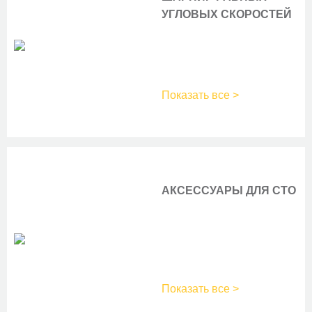
582S
BOSCH
SUZUKI
УГЛОВЫХ СКОРОСТЕЙ
608S
BOSCH
610S
BOSCH
TAGAZ
652S
BOSCH
728S
BOSCH
TOYOTA
899S
BOSCH
Показать все >
972S
BOSCH
VOLKSWAGEN
A 934 S
BOSCH
A084S
BOSCH
VOLVO
A117S
BOSCH
A290S
BOSCH
A294S
BOSCH
АКСЕССУАРЫ ДЛЯ СТО
A408S
BOSCH
A410S
BOSCH
A424S
BOSCH
A697S
BOSCH
A931S
BOSCH
AM22U
BOSCH
AM550U
BOSCH
Показать все >
AP 550 U
BOSCH