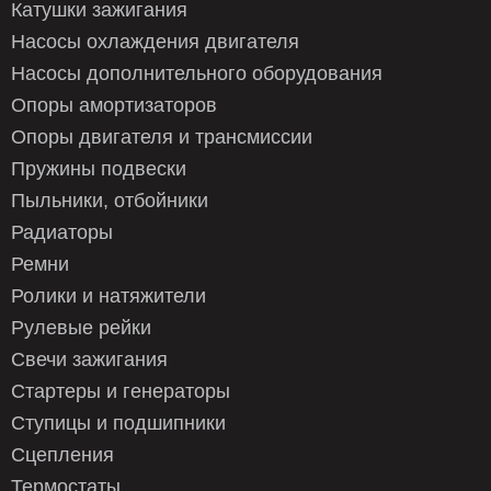
Катушки зажигания
AFR58/B01
CHAMPION
Насосы охлаждения двигателя
AFR5845E/C02
CHAMPION
AFR5853G/C02
CHAMPION
Насосы дополнительного оборудования
AFR6055B/C02
CHAMPION
Опоры амортизаторов
AFR6555A/C02
CHAMPION
Опоры двигателя и трансмиссии
AFR6858A/C02
CHAMPION
AFR7055/C02
CHAMPION
Пружины подвески
AFR7055B/C02
CHAMPION
Пыльники, отбойники
AFU5853B/C02
CHAMPION
Радиаторы
AFU6058C/C02
CHAMPION
Ремни
AFU6555G/C02
CHAMPION
AFU6558B/C02
CHAMPION
Ролики и натяжители
AHL55
CHAMPION
Рулевые рейки
AHL55/B01
CHAMPION
Свечи зажигания
AHR55
CHAMPION
Стартеры и генераторы
AHR55/B01
CHAMPION
AS55
CHAMPION
Ступицы и подшипники
AS55/B01
CHAMPION
Сцепления
AS5541/B02
CHAMPION
Термостаты