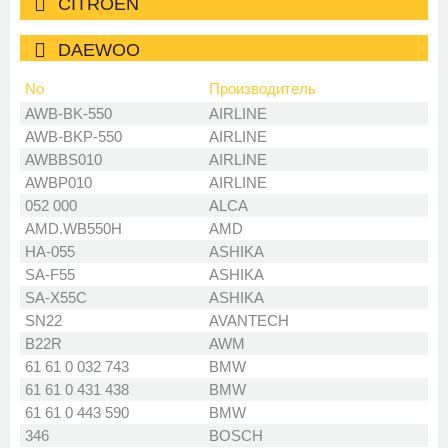
CITROEN
DAEWOO
No
Производитель
DAIHATSU
AWB-BK-550
AIRLINE
AWB-BKP-550
AIRLINE
DODGE
AWBBS010
AIRLINE
AWBP010
AIRLINE
EXEED
052 000
ALCA
AMD.WB550H
AMD
FAW
HA-055
ASHIKA
SA-F55
ASHIKA
FIAT
SA-X55C
ASHIKA
SN22
AVANTECH
FORD
B22R
AWM
61 61 0 032 743
BMW
GAZ
61 61 0 431 438
BMW
61 61 0 443 590
BMW
GEELY
346
BOSCH