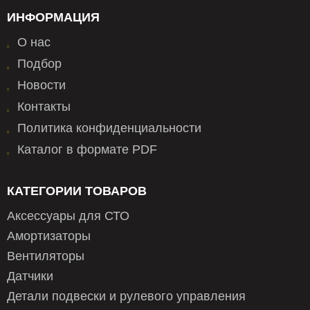
AFL5555K/C02
CHAMPION
ИНФОРМАЦИЯ
AFL55A
CHAMPION
AFL55A/B01
CHAMPION
О нас
AFL58
CHAMPION
Подбор
AFL58/B01
CHAMPION
AFL5845E/C02
CHAMPION
Новости
AFL5853G/C02
CHAMPION
Контакты
AFL6055B/C02
CHAMPION
Политика конфиденциальности
AFL6555A/C02
CHAMPION
AFL6858A/C02
CHAMPION
Каталог в формате PDF
AFL7055B/C02
CHAMPION
AFR55
CHAMPION
КАТЕГОРИИ ТОВАРОВ
AFR55/B01
CHAMPION
AFR5545B/C02
CHAMPION
Аксессуары для СТО
AFR5545E/C02
CHAMPION
Амортизаторы
AFR5553B/C02
CHAMPION
Вентиляторы
AFR5555K/C02
CHAMPION
AFR55A
CHAMPION
Датчики
AFR55A/B01
CHAMPION
Детали подвески и рулевого управления
AFR58
CHAMPION