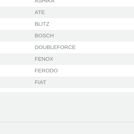
ASHIKA
ATE
BLITZ
BOSCH
DOUBLEFORCE
FENOX
FERODO
FIAT
FIAT
JAPANPARTS
JAPKO
JFBK