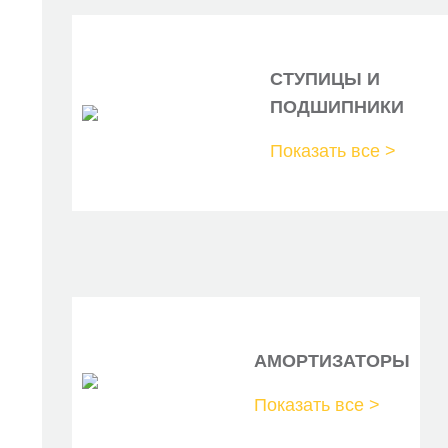
KBS-8914
MK-9100
СТУПИЦЫ И
3020-085
ПОДШИПНИКИ
33-14 533 0000
Показать все >
FN0634
N3508029
2723759
PSP195
ST-28-0051
АМОРТИЗАТОРЫ
BS20634
Показать все >
000 495-SX