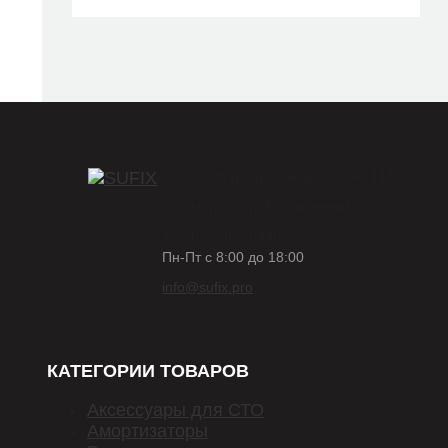
53200-79J00
53200-79J00-000
53200-79J01
53200-79J01-000
TCB1031
ООО «ЛН Дистрибьюция», РФ, 443066,
91067500
г. Самара, пер. Безымянный 2-й, д. 1, 326.
GF 4737
+7 (495) 988-6445
Пн-Пт с 8:00 до 18:00
GS8743
info@sufix.pro
TYR1411151
BK-4154
КАТЕГОРИИ ТОВАРОВ
Аксессуары для СТО
Амортизаторы