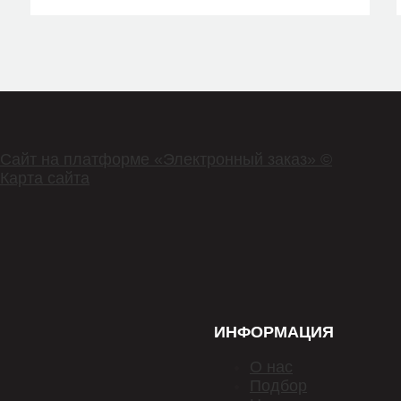
SUZUKI
SUZUKI
SUZUKI
SUZUKI
TATSUMI
Сайт на платформе «Электронный заказ» ©
TEXTAR
Карта сайта
TRIALLI
TRW
TYREN
ZEKKERT
ИНФОРМАЦИЯ
О нас
Подбор