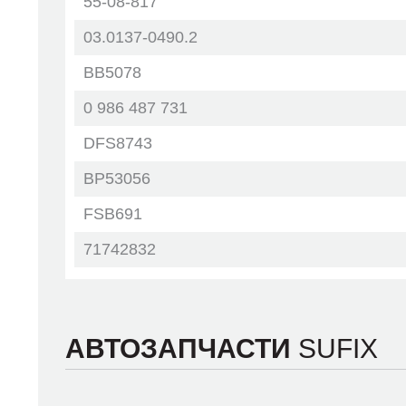
55-08-817
03.0137-0490.2
BB5078
0 986 487 731
DFS8743
BP53056
FSB691
71742832
71747587
GF-817AF
АВТОЗАПЧАСТИ
SUFIX
55817
FN-9996