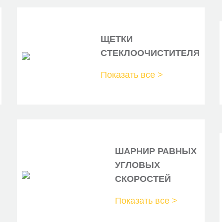
KAVOPARTS
MASUMA
ЩЕТКИ
METACO
СТЕКЛООЧИСТИТЕЛЯ
MEYLE
Показать все >
NIBK
NIPPARTS
NK
PATRON
ШАРНИР РАВНЫХ
УГЛОВЫХ
SAT
СКОРОСТЕЙ
SBNAGAMOCHI
Показать все >
STELLOX