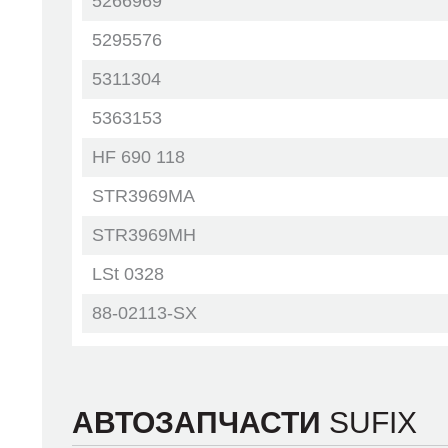
5266969
5295576
5311304
5363153
HF 690 118
STR3969MA
STR3969MH
LSt 0328
88-02113-SX
88-02117-SX
АВТОЗАПЧАСТИ
SUFIX