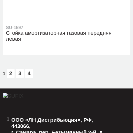
SU-1597
Стойка амортизаторная газовая передняя
левая
2
3
4
1
ООО «ЛН Дистрибьюция», РФ,
443066,
г. Самара, пер. Безымянный 2-й, д.