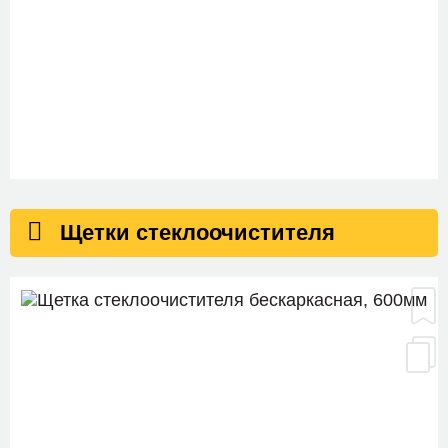
SO-1029
Фильтр воздушный
Щетки стеклоочистителя
SH-1300
Рычаг подвески, слева/справа