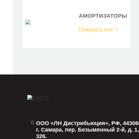
21050-3502040-90
АМОРТИЗАТОРЫ
2105-3502040
Показать все >
2105-3502040-10M
2108-3502040
4959
04-0184
802306
803642
PBC4959
2105-3502040
ООО «ЛН Дистрибьюция», РФ, 44306
HY-P 3886
г. Самара, пер. Безымянный 2-й, д. 1,
326.