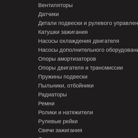
PILENGA
Вентиляторы
Датчики
STELLOX
Детали подвески и рулевого управле
STELLOX
Катушки зажигания
STELLOX
Насосы охлаждения двигателя
Насосы дополнительного оборудован
TRIALLI
Опоры амортизаторов
TRW
Опоры двигателя и трансмиссии
VALEO
Пружины подвески
Пыльники, отбойники
ZEKKERT
Радиаторы
Ремни
Ролики и натяжители
Рулевые рейки
Свечи зажигания