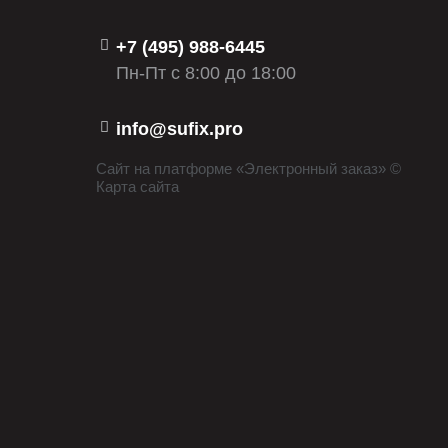
HY-P 3886 T
+7 (495) 988-6445
05-85590-SX
Пн-Пт с 8:00 до 18:00
05-85520-SX
05-85620-SX
info@sufix.pro
CF 705
Сайт на платформе «Электронный заказ» ©
Карта сайта
BWF150
402004
ZD-2246