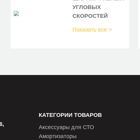
УГЛОВЫХ
LADA
СКОРОСТЕЙ
LADA
Показать все >
LADA
LADA
LPR
METELLI
NK
NK
PATRON
КАТЕГОРИИ ТОВАРОВ
PEKAR
6,
Аксессуары для СТО
PILENGA
Амортизаторы