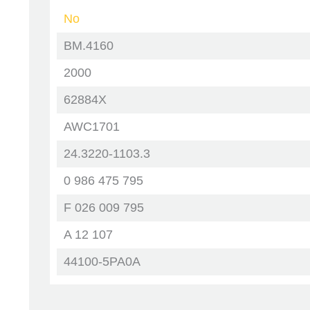
No
Тормозные диски и барабаны
BM.4160
Тормозные колодки
2000
Фильтры
62884X
AWC1701
Цилиндры
24.3220-1103.3
Шарниры равных угловых
скоростей
0 986 475 795
F 026 009 795
Щетки стеклоочистителя
A 12 107
44100-5PA0A
LW70144