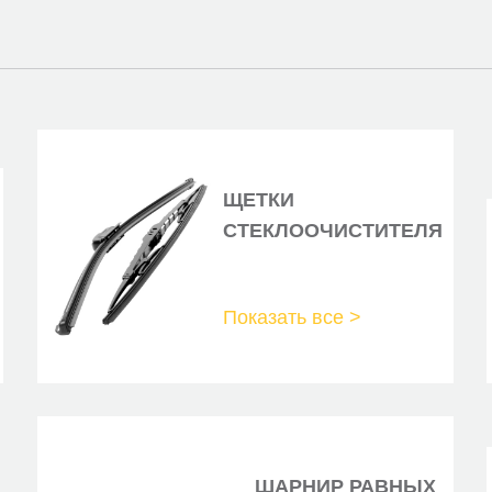
FENOX
FENOX
FENOX
FENOX
FERODO
ЩЕТКИ
GALLANT
СТЕКЛООЧИСТИТЕЛЯ
GANZ
HELLA
Показать все >
HOFER
LADA
LADA
LADA
ШАРНИР РАВНЫХ