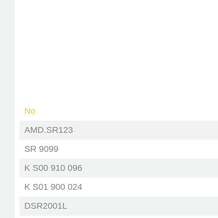
No
AMD.SR123
SR 9099
K S00 910 096
K S01 900 024
DSR2001L