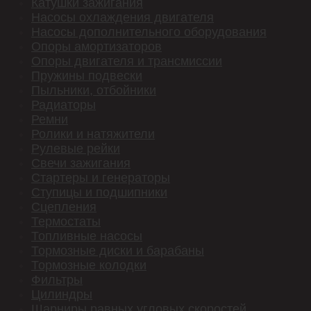
Катушки зажигания
Насосы охлаждения двигателя
69 00 000 497
Насосы дополнительного оборудования
Опоры амортизаторов
69 00 000 581
Опоры двигателя и трансмиссии
Пружины подвески
69 00 000 851
Пыльники, отбойники
Радиаторы
69 00 001 365
Ремни
77 11 497 481
Ролики и натяжители
Рулевые рейки
82 00 265 236
Свечи зажигания
Стартеры и генераторы
82 00 490 417
Ступицы и подшипники
Сцепления
82 00 571 776
Термостаты
Топливные насосы
82 00 615 149
Тормозные диски и барабаны
Тормозные колодки
82 00 720 880
Фильтры
Цилиндры
82 00 720 881
Шарниры равных угловых скоростей