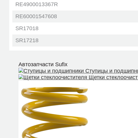
RE4900013367R
RE60001547608
SR17018
SR17218
SR17518
GIL04018
Автозапчасти
Sufix
Ступицы и подшипн
GIL04021
Щетки стеклоочист
JTC-634
R9IAM03011
KSR035
HSR21142AY
HNQ2114GQ