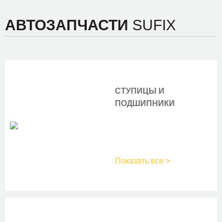
Г221А-3701000-02
LADA
LG 0101X
STARTVOLT
АВТОЗАПЧАСТИ
SUFIX
06-10455-SX
STELLOX
СТУПИЦЫ И
ПОДШИПНИКИ
Показать все >